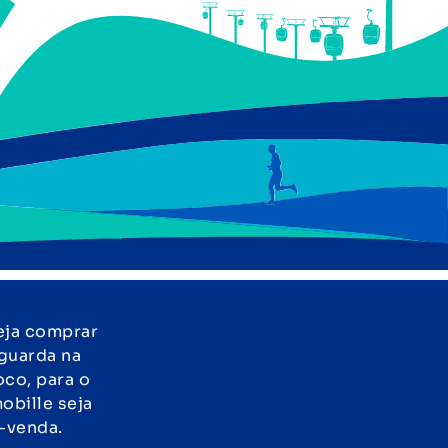
eja comprar
guarda na
oco, para o
obille seja
s-venda.