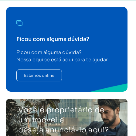
Ficou com alguma dúvida?
Ficou com alguma dúvida?
Nossa equipe está aqui para te ajudar.
Estamos online
Você é proprietário de
um imóvel e
deseja anunciá-lo aqui?