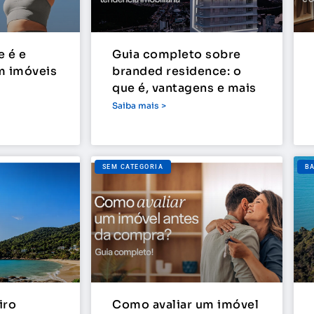
e é e
Guia completo sobre
m imóveis
branded residence: o
que é, vantagens e mais
Saiba mais >
SEM CATEGORIA
B
iro
Como avaliar um imóvel