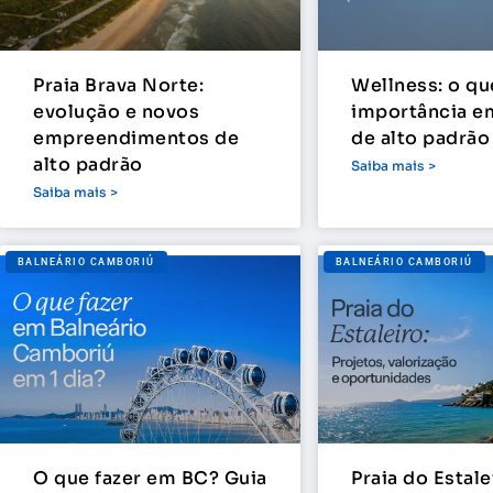
Praia Brava Norte:
Wellness: o qu
evolução e novos
importância e
empreendimentos de
de alto padrão
alto padrão
Saiba mais >
Saiba mais >
BALNEÁRIO CAMBORIÚ
BALNEÁRIO CAMBORIÚ
O que fazer em BC? Guia
Praia do Estale