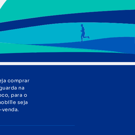
eja comprar
guarda na
oco, para o
obille seja
s-venda.