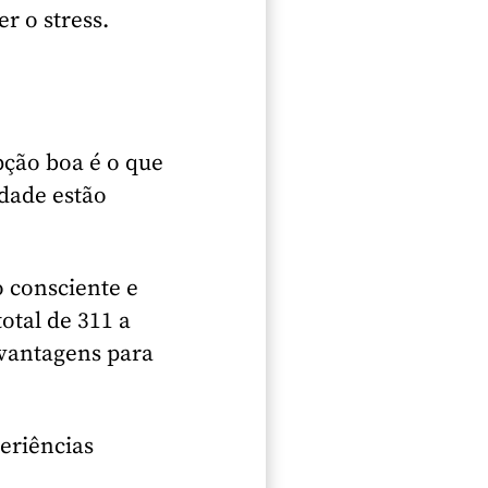
r o stress.
pção boa é o que
dade estão
 consciente e
otal de 311 a
 vantagens para
periências