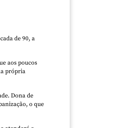
cada de 90, a
ue aos poucos
da própria
ade. Dona de
banização, o que