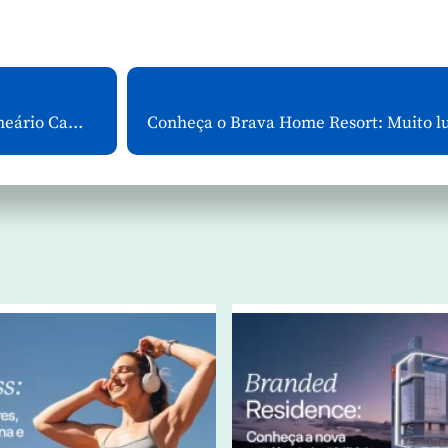
Pré-Lançamento do New York Apartments em Balneário Camboriú-SC