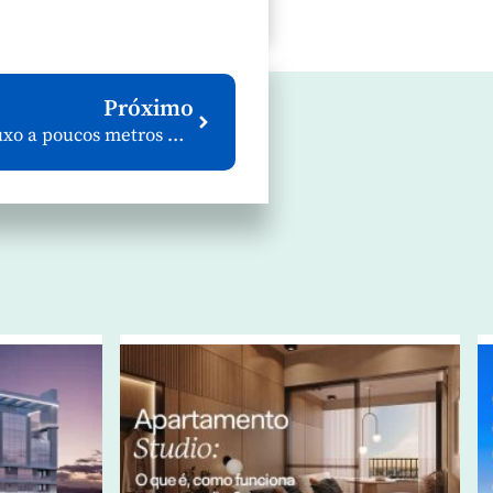
Próximo
Conheça o Brava Home Resort: Muito luxo a poucos metros do mar