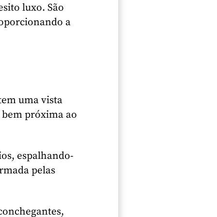
sito luxo. São
roporcionando a
 tem uma vista
a, bem próxima ao
ios, espalhando-
ormada pelas
aconchegantes,