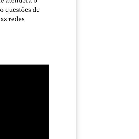
e atenderá o
o questões de
 as redes