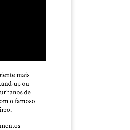
iente mais
stand-up ou
 urbanos de
 com o famoso
irro.
dimentos