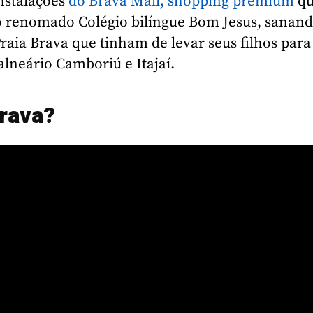
nstalações
do Brava Mall, shopping premium
qu
 o renomado Colégio bilíngue Bom Jesus, sanand
ia Brava que tinham de levar seus filhos para
lneário Camboriú e Itajaí.
Brava?