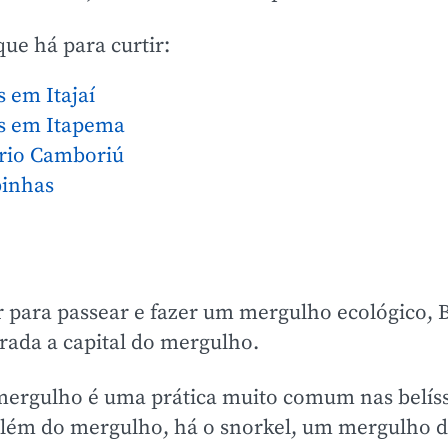
 que há para curtir:
 em Itajaí
as em Itapema
ário Camboriú
binhas
r para passear e fazer um mergulho ecológico,
erada a capital do mergulho.
 mergulho é uma prática muito comum nas belís
lém do mergulho, há o snorkel, um mergulho de