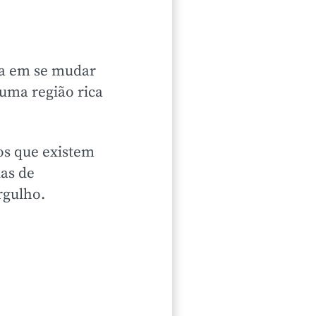
sa em se mudar
 uma região rica
os que existem
ias de
rgulho.