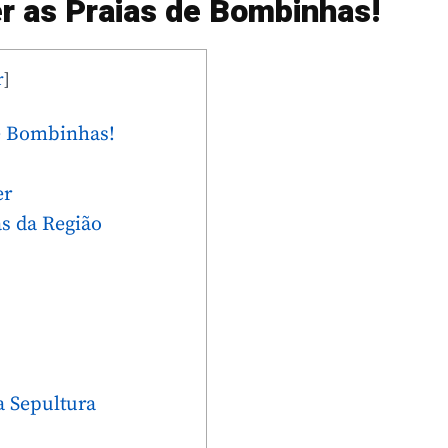
r as Praias de Bombinhas!
r
]
de Bombinhas!
er
s da Região
da Sepultura