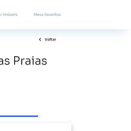
r imóveis
Meus favoritos
Voltar
s Praias