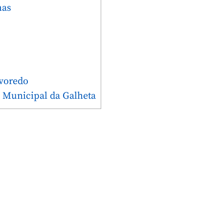
has
rvoredo
 Municipal da Galheta