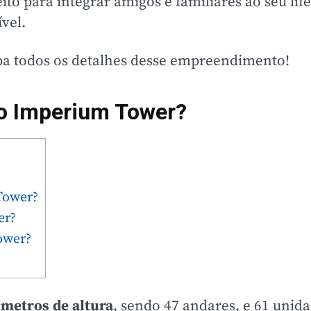
ito para integrar amigos e familiares ao seu lif
vel.
aiba todos os detalhes desse empreendimento!
o Imperium Tower?
Tower?
er?
ower?
 metros de altura
, sendo 47 andares, e 61 uni