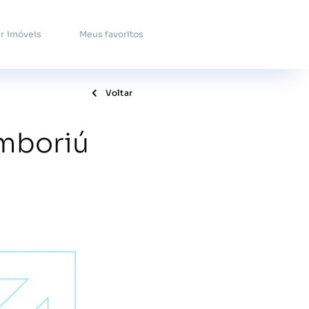
r imóveis
Meus favoritos
Voltar
mboriú