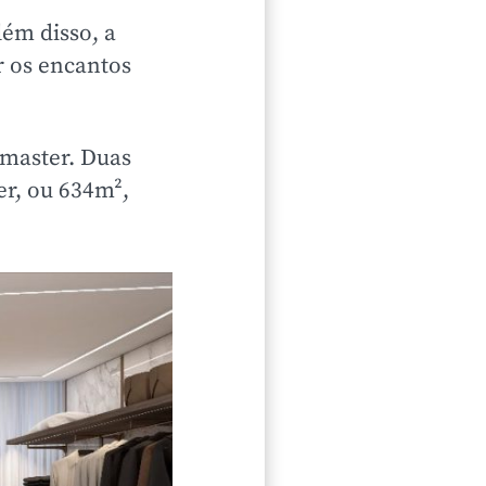
ém disso, a
r os encantos
master. Duas
er, ou 634m²,