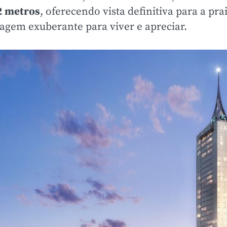
2 metros
, oferecendo vista definitiva para a prai
agem exuberante para viver e apreciar.