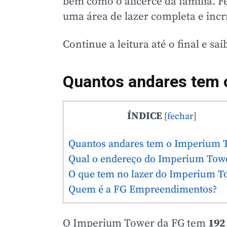
bem como o alicerce da família. Fe
uma área de lazer completa e incrí
Continue a leitura até o final e s
Quantos andares tem 
ÍNDICE
[
fechar
]
Quantos andares tem o Imperium 
Qual o endereço do Imperium Tow
O que tem no lazer do Imperium T
Quem é a FG Empreendimentos?
O Imperium Tower da FG tem
192