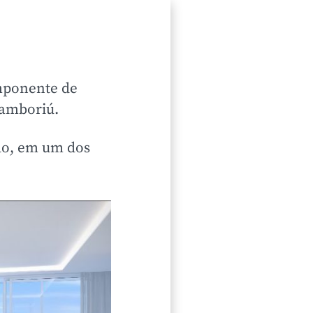
mponente de
Camboriú.
ado, em um dos