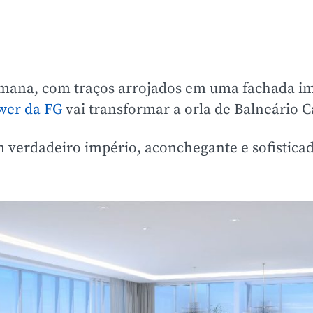
romana, com traços arrojados em uma fachada i
wer da FG
vai transformar a orla de Balneário 
m verdadeiro império, aconchegante e sofistic