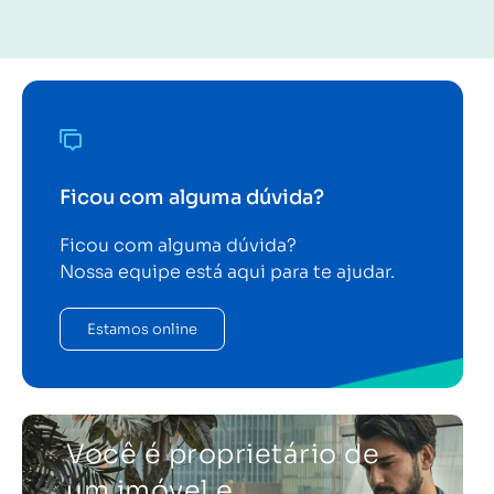
Ficou com alguma dúvida?
Ficou com alguma dúvida?
Nossa equipe está aqui para te ajudar.
Estamos online
Você é proprietário de
um imóvel e