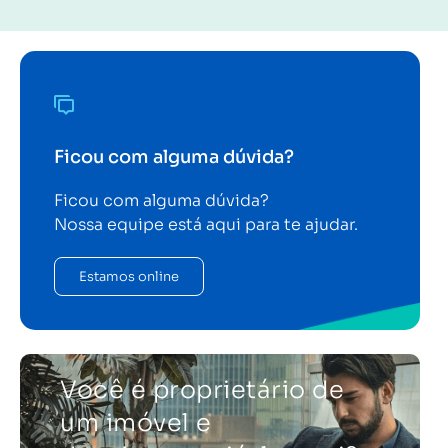
Ficou com alguma dúvida?
Ficou com alguma dúvida?
Nossa equipe está aqui para te ajudar.
Estamos online
Você é proprietário de
um imóvel e