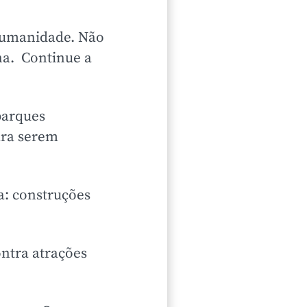
 humanidade. Não
ina. Continue a
parques
ara serem
a: construções
ntra atrações