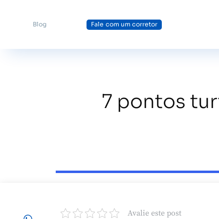
Blog
Fale com um corretor
7 pontos tur
Avalie este post