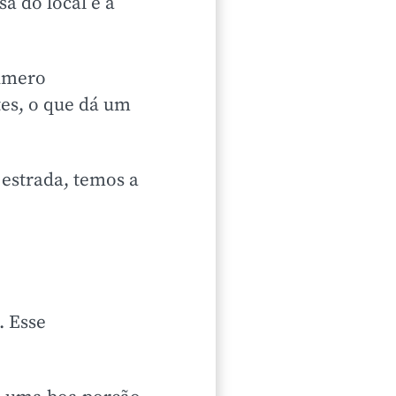
a do local é a
número
tes, o que dá um
 estrada, temos a
. Esse
.