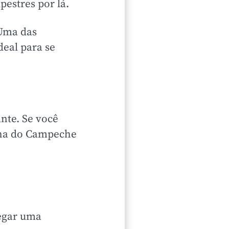
pestres por lá.
 Uma das
deal para se
nte. Se você
Ilha do Campeche
egar uma