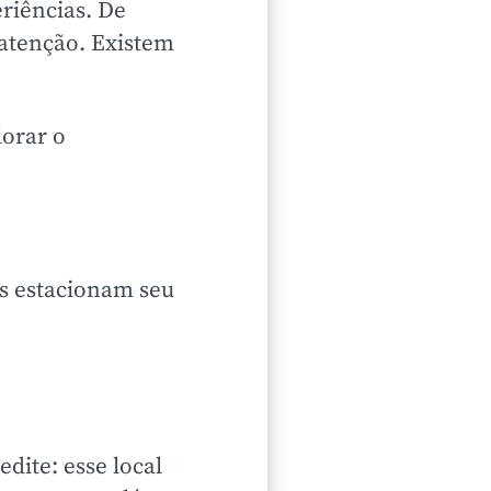
eriências. De
 atenção. Existem
lorar o
ôs estacionam seu
dite: esse local